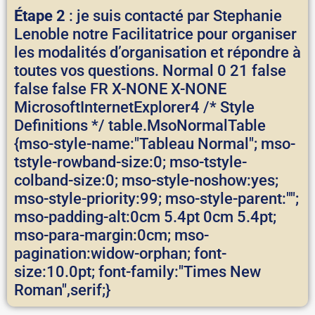
Étape 2
: je suis contacté par Stephanie
Lenoble notre Facilitatrice pour organiser
les modalités d’organisation et répondre à
toutes vos questions.
Normal 0 21 false
false false FR X-NONE X-NONE
MicrosoftInternetExplorer4
/* Style
Definitions */ table.MsoNormalTable
{mso-style-name:"Tableau Normal"; mso-
tstyle-rowband-size:0; mso-tstyle-
colband-size:0; mso-style-noshow:yes;
mso-style-priority:99; mso-style-parent:"";
mso-padding-alt:0cm 5.4pt 0cm 5.4pt;
mso-para-margin:0cm; mso-
pagination:widow-orphan; font-
size:10.0pt; font-family:"Times New
Roman",serif;}