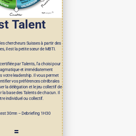
st Talent
es chercheurs Suisses à partir des
s, il est la petite sœur de MBTI.
ertifiée par Talents, l’a choisi pour
ragmatique et immédiatement
s votre leadership. Il vous permet
entifier vos préférences cérébrales
r la délégation et le jeu collectif de
r la base des Talents de chacun. Il
tre individuel ou collectif.
test 30mn – Debriefing 1H30
=