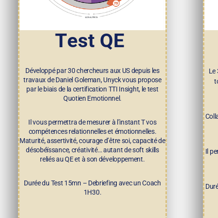
T
est QE
Développé par 30 chercheurs aux US depuis les
Le 
travaux de Daniel Goleman, Unyck vous propose
t
par le biais de la certification TTI Insight, le test
Quotien Emotionnel.
Coll
Il vous permettra de mesurer à l’instant T vos
compétences relationnelles et émotionnelles.
Maturité, assertivité, courage d’être soi, capacité de
désobéïssance, créativité… autant de soft skills
Il p
reliés au QE et à son développement.
Durée du Test 15mn – Debriefing avec un Coach
Duré
1H30.