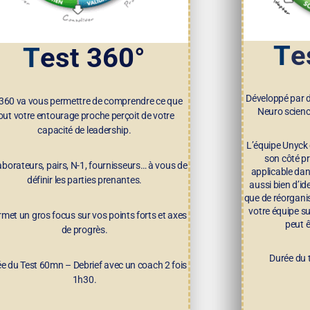
T
e
T
est 360°
Développé par d
360 va vous permettre de comprendre ce que
Neuro science
out votre entourage proche perçoit de votre
capacité de leadership.
L’équipe Unyck c
son côté p
aborateurs, pairs, N-1, fournisseurs… à vous de
applicable dan
définir les parties prenantes.
aussi bien d’id
que de réorganise
votre équipe su
ermet un gros focus sur vos points forts et axes
peut ê
de progrès.
Durée du 
e du Test 60mn – Debrief avec un coach 2 fois
1h30.