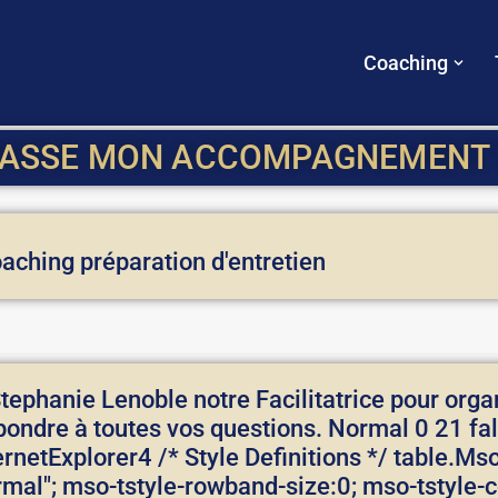
Coaching
PASSE MON ACCOMPAGNEMENT 
ching préparation d'entretien
Stephanie Lenoble notre Facilitatrice pour orga
pondre à toutes vos questions.
Normal 0 21 fal
rnetExplorer4
/* Style Definitions */ table.
al"; mso-tstyle-rowband-size:0; mso-tstyle-c