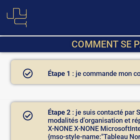
Aller
au
contenu
COMMENT SE 
Étape 1
: je commande mon coa
Étape 2
: je suis contacté par 
modalités d’organisation et ré
X-NONE X-NONE MicrosoftInte
{mso-style-name:"Tableau Norm