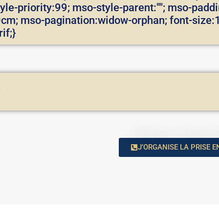
le-priority:99; mso-style-parent:""; mso-padd
m; mso-pagination:widow-orphan; font-size:10
if;}
e
J’ORGANISE LA PRISE 