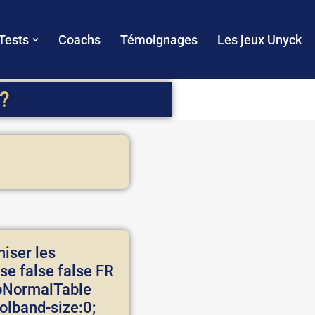
Tests
Coachs
Témoignages
Les jeux Unyck
?
niser les
se false false FR
MsoNormalTable
olband-size:0;