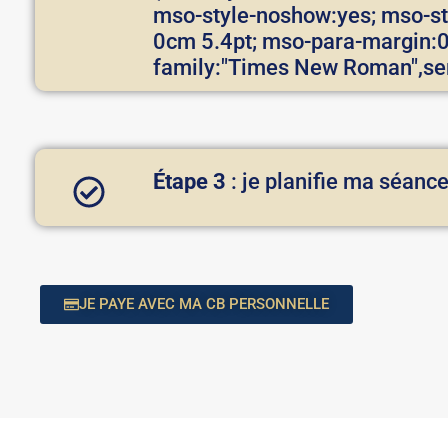
mso-style-noshow:yes; mso-sty
0cm 5.4pt; mso-para-margin:0c
family:"Times New Roman",ser
Étape 3
: je planifie ma séanc
JE PAYE AVEC MA CB PERSONNELLE