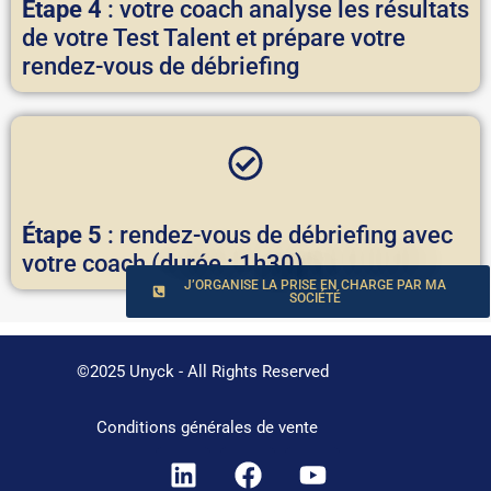
Étape 4
: votre coach analyse les résultats
de votre Test Talent et prépare votre
rendez-vous de débriefing
Étape
5
: rendez-vous de débriefing avec
votre coach (durée : 1h30)
J’ORGANISE LA PRISE EN CHARGE PAR MA
JE PAYE AVEC MA CB PERSONNELLE
SOCIÉTÉ
©2025 Unyck - All Rights Reserved
Conditions générales de vente